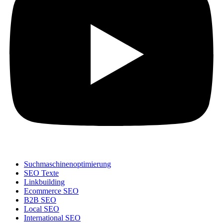
Suchmaschinenoptimierung
SEO Texte
Linkbuilding
Ecommerce SEO
B2B SEO
Local SEO
International SEO