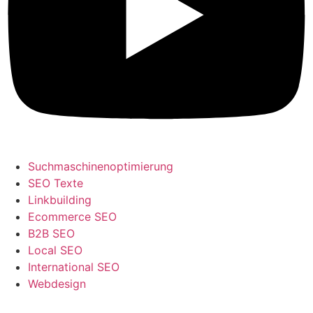
Suchmaschinenoptimierung
SEO Texte
Linkbuilding
Ecommerce SEO
B2B SEO
Local SEO
International SEO
Webdesign