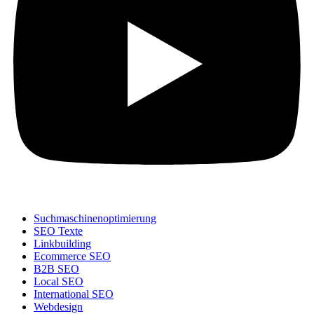
Suchmaschinenoptimierung
SEO Texte
Linkbuilding
Ecommerce SEO
B2B SEO
Local SEO
International SEO
Webdesign