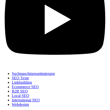
Suchmaschinenoptimierung
SEO Texte
Linkbuilding
Ecommerce SEO
B2B SEO
Local SEO
International SEO
Webdesign