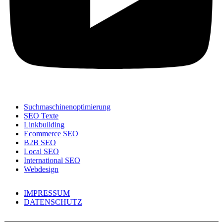
Suchmaschinenoptimierung
SEO Texte
Linkbuilding
Ecommerce SEO
B2B SEO
Local SEO
International SEO
Webdesign
IMPRESSUM
DATENSCHUTZ